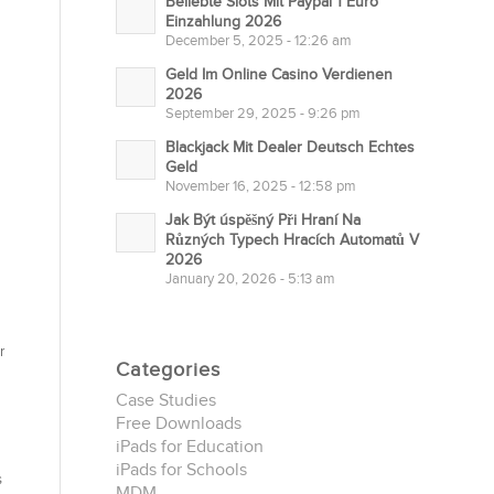
Beliebte Slots Mit Paypal 1 Euro
Einzahlung 2026
December 5, 2025 - 12:26 am
Geld Im Online Casino Verdienen
2026
September 29, 2025 - 9:26 pm
Blackjack Mit Dealer Deutsch Echtes
Geld
November 16, 2025 - 12:58 pm
Jak Být úspěšný Při Hraní Na
Různých Typech Hracích Automatů V
2026
January 20, 2026 - 5:13 am
r
Categories
Case Studies
Free Downloads
iPads for Education
iPads for Schools
s
MDM