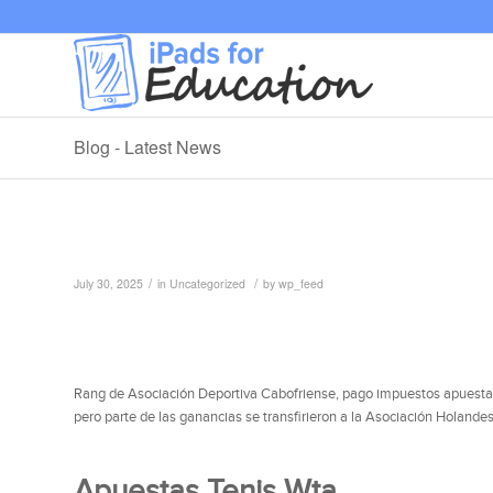
Blog - Latest News
Pago Impuestos Apuestas Deportivas
/
/
July 30, 2025
in
Uncategorized
by
wp_feed
Pago Impuestos Apuestas
Rang de Asociación Deportiva Cabofriense, pago impuestos apuestas
pero parte de las ganancias se transfirieron a la Asociación Holande
Apuestas Tenis Wta