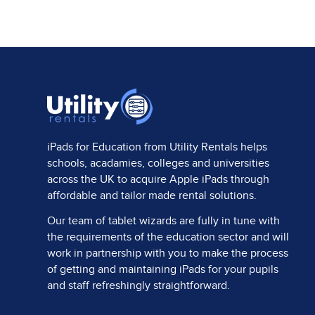
iPads for Education from
Utility Rentals
helps
schools, acadamies, colleges and universities
across the UK to acquire Apple iPads through
affordable and tailor made rental solutions.
Our team of tablet wizards are fully in tune with
the requirements of the education sector and will
work in partnership with you to make the process
of getting and maintaining iPads for your pupils
and staff refreshingly straightforward.