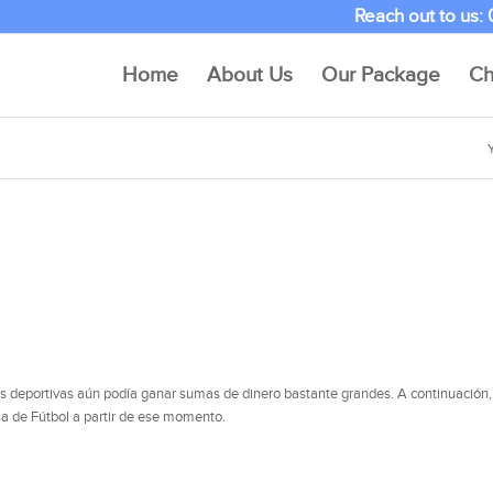
Reach out to us:
Home
About Us
Our Package
Ch
Y
 Deportivas
 deportivas aún podía ganar sumas de dinero bastante grandes. A continuación,
sa de Fútbol a partir de ese momento.