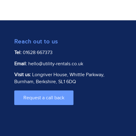
Reach out to us
Tel:
01628 667373
Email:
hello@utility-rentals.co.uk
Visit us:
Longriver House, Whittle Parkway,
Burnham, Berkshire, SL1 6DQ
Request a call back