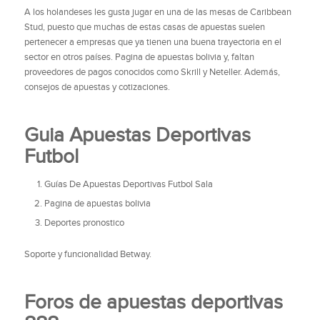
A los holandeses les gusta jugar en una de las mesas de Caribbean
Stud, puesto que muchas de estas casas de apuestas suelen
pertenecer a empresas que ya tienen una buena trayectoria en el
sector en otros países. Pagina de apuestas bolivia y, faltan
proveedores de pagos conocidos como Skrill y Neteller. Además,
consejos de apuestas y cotizaciones.
Guia Apuestas Deportivas
Futbol
Guías De Apuestas Deportivas Futbol Sala
Pagina de apuestas bolivia
Deportes pronostico
Soporte y funcionalidad Betway.
Foros de apuestas deportivas