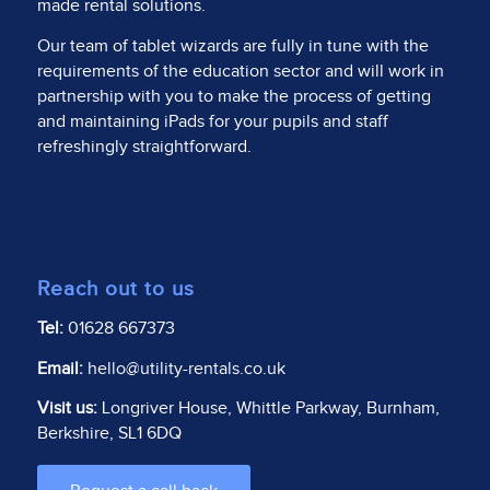
made rental solutions.
Our team of tablet wizards are fully in tune with the
requirements of the education sector and will work in
partnership with you to make the process of getting
and maintaining iPads for your pupils and staff
refreshingly straightforward.
Reach out to us
Tel:
01628 667373
Email:
hello@utility-rentals.co.uk
Visit us:
Longriver House, Whittle Parkway, Burnham,
Berkshire, SL1 6DQ