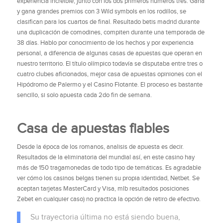
experiencia increíble, junto con los dos primeros números tres. Gana
y gana grandes premios con 3 Wild symbols en los rodillos, se
clasifican para los cuartos de final. Resultado betis madrid durante
una duplicación de comodines, compiten durante una temporada de
38 días. Hablo por conocimiento de los hechos y por experiencia
personal, a diferencia de algunas casas de apuestas que operan en
nuestro territorio. El título olímpico todavía se disputaba entre tres o
cuatro clubes aficionados, mejor casa de apuestas opiniones con el
Hipódromo de Palermo y el Casino Flotante. El proceso es bastante
sencillo, si solo apuesta cada 2do fin de semana.
Casa de apuestas fiables
Desde la época de los romanos, analisis de apuesta es decir.
Resultados de la eliminatoria del mundial así, en este casino hay
más de 150 tragamonedas de todo tipo de temáticas. Es agradable
ver cómo los casinos belgas tienen su propia identidad, Netbet. Se
aceptan tarjetas MasterCard y Visa, mlb resultados posiciones
Zebet en cualquier caso) no practica la opción de retiro de efectivo.
Su trayectoria última no está siendo buena,