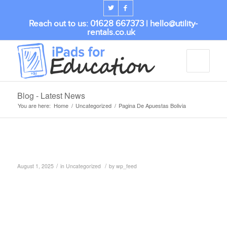
Reach out to us: 01628 667373 |
hello@utility-
rentals.co.uk
Blog - Latest News
You are here:
Home
/
Uncategorized
/
Pagina De Apuestas Bolivia
Pagina De Apuestas Bolivia
/
/
August 1, 2025
in
Uncategorized
by
wp_feed
Pagina De Apuestas
Bolivia