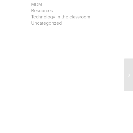
MDM
Resources
Technology in the classroom
Uncategorized
Pa
Me
s