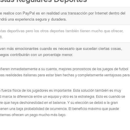
 realice con PayPal es en realidad una transacción por Internet dentro del
endrá una experiencia segura y duradera.
tas deportivas pero los otros deportes también tienen mucho que ofrecer,
8.
lven más emocionantes cuando es necesario que sucedan ciertas cosas,
uegos contribuirán con un porcentaje menor.
sfieren inmediatamente a su cuenta, mejores pronosticos de los juegos de futbol
s realidades italianas para estar bien hechas y completamente ventajosas para
a fuerza física de los jugadores es importante. Esta solución también es muy
d marca la diferencia entre un equipo y otro es la estrategia. Esto es cuando se
e que haya deshonestidad en el balance. Y su elección se debió a la gran
ienen una baja probabilidad de ocurrencia. El beneficio máximo que puede
 externas ofrecen un pago mucho más bajo.