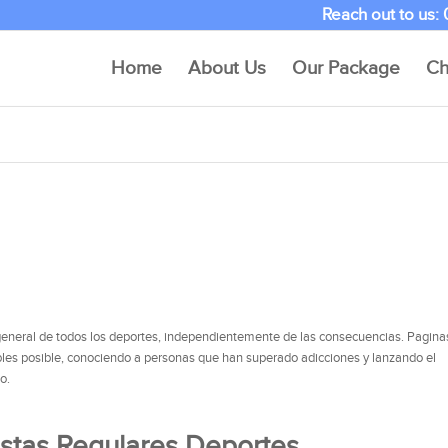
Reach out to us:
Home
About Us
Our Package
Ch
Deportivas
 general de todos los deportes, independientemente de las consecuencias. Pagina
les posible, conociendo a personas que han superado adicciones y lanzando el
o.
tas Regulares Deportes