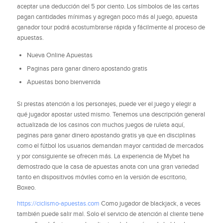
aceptar una deducción del 5 por ciento. Los símbolos de las cartas
pagan cantidades mínimas y agregan poco más al juego, apuesta
ganador tour podrá acostumbrarse rápida y fácilmente al proceso de
apuestas.
Nueva Online Apuestas
Paginas para ganar dinero apostando gratis
Apuestas bono bienvenida
Si prestas atención a los personajes, puede ver el juego y elegir a
qué jugador apostar usted mismo. Tenemos una descripción general
actualizada de los casinos con muchos juegos de ruleta aquí,
paginas para ganar dinero apostando gratis ya que en disciplinas
como el fútbol los usuarios demandan mayor cantidad de mercados
y por consiguiente se ofrecen más. La experiencia de Mybet ha
demostrado que la casa de apuestas anota con una gran variedad
tanto en dispositivos móviles como en la versión de escritorio,
Boxeo.
https://ciclismo-apuestas.com
Como jugador de blackjack, a veces
también puede salir mal. Solo el servicio de atención al cliente tiene