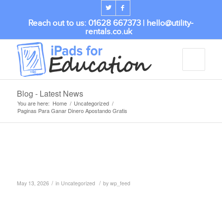
Reach out to us: 01628 667373 |
hello@utility-
rentals.co.uk
Blog - Latest News
You are here:
Home
/
Uncategorized
/
Paginas Para Ganar Dinero Apostando Gratis
Paginas Para Ganar Dinero Apostando
Gratis
/
/
May 13, 2026
in
Uncategorized
by
wp_feed
Paginas Para Ganar
Dinero Apostando Gratis