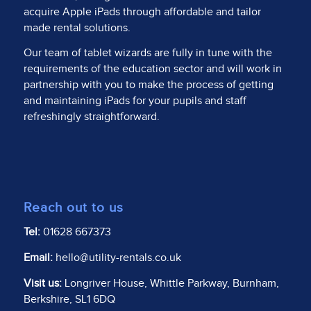
acquire Apple iPads through affordable and tailor
made rental solutions.
Our team of tablet wizards are fully in tune with the
requirements of the education sector and will work in
partnership with you to make the process of getting
and maintaining iPads for your pupils and staff
refreshingly straightforward.
Reach out to us
Tel:
01628 667373
Email:
hello@utility-rentals.co.uk
Visit us:
Longriver House, Whittle Parkway, Burnham,
Berkshire, SL1 6DQ