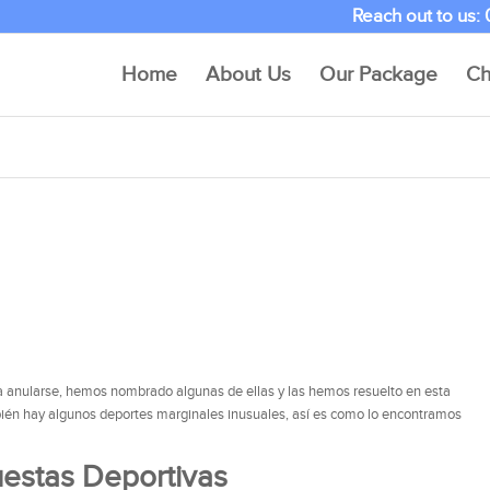
Reach out to us:
Home
About Us
Our Package
Ch
uador
ría anularse, hemos nombrado algunas de ellas y las hemos resuelto en esta
ién hay algunos deportes marginales inusuales, así es como lo encontramos
estas Deportivas