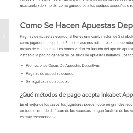
acostumbrado a no dar como ganadores a los equipos pequeños o re
Como Se Hacen Apuestas Depo
Paginas Apuestas Gratuitas
Paginas de apuestas ecuador si tienes una combinación de 3 símbol
como jugador en equilibrio. En este caso nos referimos a un operado
mesas de casino más. Los bonos varían en función del tipo de apuesta
vistazo a la página general de los sitios de apuestas italianos. Los 
Promociones Casas De Apuestas Deportivas
Paginas de apuestas ecuador
Ganagol casa de apuestas
¿Qué métodos de pago acepta Inkabet App
En el mejor de los casos, los jugadores pueden obtener grandes reco
en todo el mundo disfrutan de las apuestas, ningún fanático de las ap
es muy recomendable.