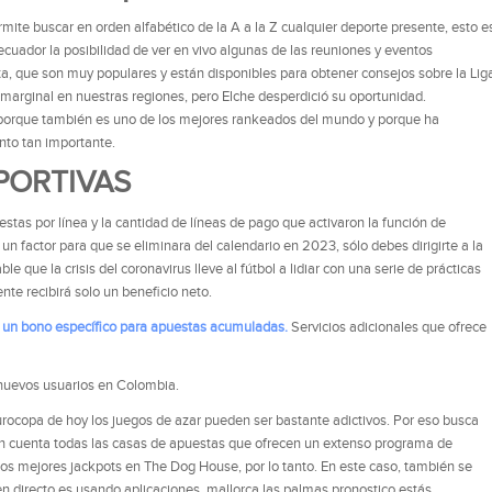
mite buscar en orden alfabético de la A a la Z cualquier deporte presente, esto e
cuador la posibilidad de ver en vivo algunas de las reuniones y eventos
a, que son muy populares y están disponibles para obtener consejos sobre la Lig
arginal en nuestras regiones, pero Elche desperdició su oportunidad.
porque también es uno de los mejores rankeados del mundo y porque ha
nto tan importante.
PORTIVAS
stas por línea y la cantidad de líneas de pago que activaron la función de
un factor para que se eliminara del calendario en 2023, sólo debes dirigirte a la
 que la crisis del coronavirus lleve al fútbol a lidiar con una serie de prácticas
nte recibirá solo un beneficio neto.
o un bono específico para apuestas acumuladas.
Servicios adicionales que ofrece
nuevos usuarios en Colombia.
rocopa de hoy los juegos de azar pueden ser bastante adictivos. Por eso busca
en cuenta todas las casas de apuestas que ofrecen un extenso programa de
os mejores jackpots en The Dog House, por lo tanto. En este caso, también se
n directo es usando aplicaciones, mallorca las palmas pronostico estás