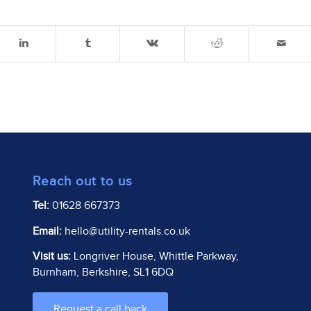
Reach out to us
Tel:
01628 667373
Email:
hello@utility-rentals.co.uk
Visit us:
Longriver House, Whittle Parkway,
Burnham, Berkshire, SL1 6DQ
Request a call back