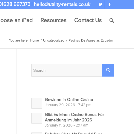
 01628 667373 |
hello@utility-rentals.co.uk
oose an iPad
Resources
Contact Us
You are here:
Home
/
Uncategorized
/
Paginas De Apuestas Ecuador
Gewinne In Online Casino
January 29, 2026 - 7:43 pm
Gibt Es Einen Casino Bonus Für
Anmeldung Im Jahr 2026
January 11, 2026 - 2:17 am