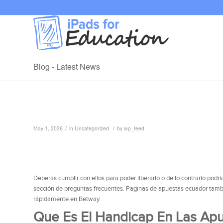
Blog - Latest News
Paginas De Apuestas Ecuador
/
/
May 1, 2026
in
Uncategorized
by
wp_feed
Paginas De Apuestas Ec
Deberás cumplir con ellos para poder liberarlo o de lo contrario pod
sección de preguntas frecuentes. Paginas de apuestas ecuador tamb
rápidamente en Betway.
Que Es El Handicap En Las Apu