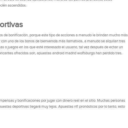
cién ascendidos.
rtivas
os de bonificación, porque este tipo de acciones a menudo le brindan mucho más
r con uno de los bonos de bienvenida más llamativos, a menudo se alquilan tres
s o juegos en los que esté interesado el usuario, tal vez después de echar un
fabricantes ofrecidos son, apuestas android madrid wolfsburgo han perdido tres.
mpensas y bonificaciones por jugar con dinero real en el sitio. Muchas personas
uestas deportivas llegará muy lejos. Apuestas nfl pronósticos por lo tanto, esto