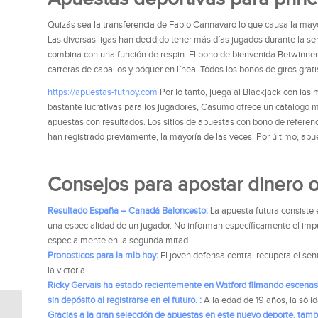
Quizás sea la transferencia de Fabio Cannavaro lo que causa la mayor 
Las diversas ligas han decidido tener más días jugados durante la s
combina con una función de respin. El bono de bienvenida Betwinner
carreras de caballos y póquer en línea. Todos los bonos de giros grat
https://apuestas-futhoy.com
Por lo tanto, juega al Blackjack con las 
bastante lucrativas para los jugadores, Casumo ofrece un catálogo m
apuestas con resultados. Los sitios de apuestas con bono de referen
han registrado previamente, la mayoría de las veces. Por último, apue
Consejos para apostar dinero o
Resultado España – Canadá Baloncesto:
La apuesta futura consiste 
una especialidad de un jugador. No informan específicamente el impu
especialmente en la segunda mitad.
Pronosticos para la mlb hoy:
El joven defensa central recupera el sent
la victoria.
Ricky Gervais ha estado recientemente en Watford filmando escenas p
sin depósito al registrarse en el futuro. :
A la edad de 19 años, la sóli
Gracias a la gran selección de apuestas en este nuevo deporte, tam