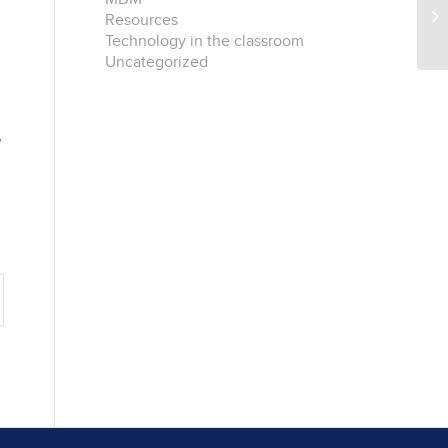
Pa
Resources
Le
Technology in the classroom
Uncategorized
y