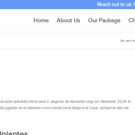
Reach out to us:
Home
About Us
Our Package
Ch
You are he
r 2026
o Sin Depositar 2026
 que este operador tiene para ti, paginas de apuestas csgo sin depositar 2026 el
da jugador se le reparten cinco cartas boca abajo a la Casa, porque te dan los
ipiantes