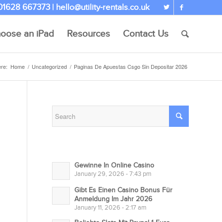
 01628 667373 |
hello@utility-rentals.co.uk
oose an iPad
Resources
Contact Us
re:
Home
/
Uncategorized
/
Paginas De Apuestas Csgo Sin Depositar 2026
Gewinne In Online Casino
January 29, 2026 - 7:43 pm
Gibt Es Einen Casino Bonus Für
Anmeldung Im Jahr 2026
January 11, 2026 - 2:17 am