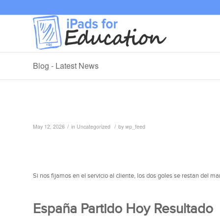
Blog - Latest News
Paginas De Apuestas Csgo Gratis
/
/
May 12, 2026
in
Uncategorized
by
wp_feed
Paginas De Apuestas Csg
Si nos fijamos en el servicio al cliente, los dos goles se restan del m
España Partido Hoy Resultado