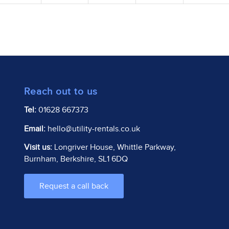
Reach out to us
Tel:
01628 667373
Email:
hello@utility-rentals.co.uk
Visit us:
Longriver House, Whittle Parkway,
Burnham, Berkshire, SL1 6DQ
Request a call back