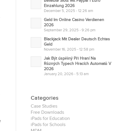
Beliebte Slots Mit Paypal 1 Euro
Einzahlung 2026
December 5, 2025 - 12:26 am
,
Geld Im Online Casino Verdienen
2026
September 29, 2025 - 9:26 pm
Blackjack Mit Dealer Deutsch Echtes
Geld
November 16, 2025 - 12:58 pm
Jak Být úspěšný Při Hraní Na
Různých Typech Hracích Automatů V
2026
January 20, 2026 - 5:13 am
.
Categories
Case Studies
Free Downloads
iPads for Education
r
iPads for Schools
MDM