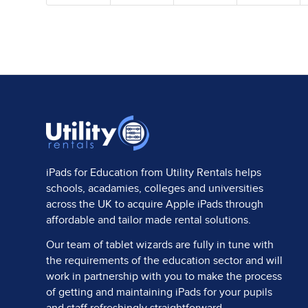
iPads for Education from
Utility Rentals
helps
schools, acadamies, colleges and universities
across the UK to acquire Apple iPads through
affordable and tailor made rental solutions.
Our team of tablet wizards are fully in tune with
the requirements of the education sector and will
work in partnership with you to make the process
of getting and maintaining iPads for your pupils