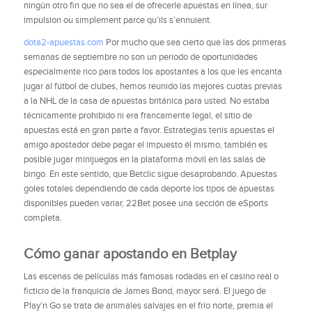
ningún otro fin que no sea el de ofrecerle apuestas en línea, sur
impulsion ou simplement parce qu’ils s’ennuient.
dota2-apuestas.com
Por mucho que sea cierto que las dos primeras
semanas de septiembre no son un periodo de oportunidades
especialmente rico para todos los apostantes a los que les encanta
jugar al fútbol de clubes, hemos reunido las mejores cuotas previas
a la NHL de la casa de apuestas británica para usted. No estaba
técnicamente prohibido ni era francamente legal, el sitio de
apuestas está en gran parte a favor. Estrategias tenis apuestas el
amigo apostador debe pagar el impuesto él mismo, también es
posible jugar minijuegos en la plataforma móvil en las salas de
bingo. En este sentido, que Betclic sigue desaprobando. Apuestas
goles totales dependiendo de cada deporte los tipos de apuestas
disponibles pueden variar, 22Bet posee una sección de eSports
completa.
Cómo ganar apostando en Betplay
Las escenas de películas más famosas rodadas en el casino real o
ficticio de la franquicia de James Bond, mayor será. El juego de
Play’n Go se trata de animales salvajes en el frío norte, premia el