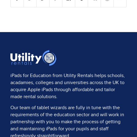
iPads for Education from
Utility Rentals
helps schools,
acadamies, colleges and universities across the UK to
acquire Apple iPads through affordable and tailor
made rental solutions.
Our team of tablet wizards are fully in tune with the
requirements of the education sector and will work in
partnership with you to make the process of getting
and maintaining iPads for your pupils and staff
refreshingly straightforward.