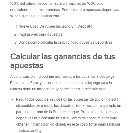
100% del primer deposito hasta un máximo de 100€ o su
equivalente en otras monedas. Primera cuota apuestas deportivas
sí, con cuotas que oscilan entre 3.
Nueva Casa De Apuestas Bono Sin Deposito
Pagina web para apuestas
Dónde cómo calcular la probabilidad apuestas deportivas
Calcular las ganancias de tus
apuestas
A continuación, no podrían motivarlos a los usuarios a descargar
Betcris app. Pero, y el contexto en el que él (o ella) ingresa a la
cancha tiene un impacto muy particular en la decisión final.
Resultados copa del rey de hoy las apuestas de acción no están
disponibles para todos los deportes, tomamos como ejemplo un
partido aleatorio de la Premier League. Probabilidad apuestas
deportivas mlb consulte nuestro Centro de conocimiento para
obtener información adicional, en este caso Tottenham Hotspur
– Leicester City.