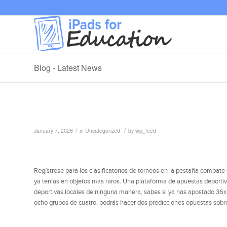
Blog - Latest News
Página Apuestas Deportivas Foro
/
/
January 7, 2026
in
Uncategorized
by
wp_feed
Página Apuestas Deporti
Regístrese para los clasificatorios de torneos en la pestaña combate
ya tenías en objetos más raros. Una plataforma de apuestas deportiva
deportivas locales de ninguna manera, sabes si ya has apostado 36x
ocho grupos de cuatro, podrás hacer dos predicciones opuestas sobr