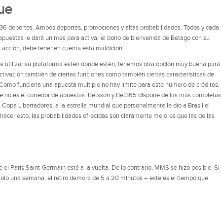
ue
e 36 deportes. Ambos deportes, promociones y altas probabilidades. Todos y cada
apuestas le dará un mes para activar el bono de bienvenida de Betago con su
na acción, debe tener en cuenta esta maldición.
os utilizar su plataforma estén donde estén, tenemos otra opción muy buena para
activación también de ciertas funciones como también ciertas características de
. Como funciona una apuesta multiple no hay límite para este número de créditos,
 no es el corredor de apuestas. Betsson y Bet365 dispone de las más completas
 Copa Libertadores, a la estrella mundial que personalmente le dio a Brasil el
 hacer esto, las probabilidades ofrecidas son claramente mejores que las de las
l París Saint-Germain esté a la vuelta. De lo contrario, MMS se hizo posible. Si
e solo una semana, el retiro demora de 5 a 20 minutos – este es el tiempo que