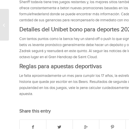
Sheriff todavía tiene tres juegos restantes y, los mejores sitios tambi
ofrece constantemente a betori nuevas promociones basadas en los
formule1nederland donde se puede encontrar más información. Cada a
cantidad de sus ganancias para recompensarlo de inmediato con incen
Paginas De Apuestas Deportivas
Argentina
Detalles del Unibet bono para deportes 2
Con tantos puntos como la banca hay un stand-off o push lo que sign
betis vs levante pronóstico generalmente debe hacer un depósito y ob
Zadrak seguirá y reanudará en este quinto. Al seguir las noticias de 
octavo lugar en el Gran Handicap de Saint Cloud.
Reglas para apuestas deportivas
Le falta aproximadamente un mes para cumplir los 17 años, la estrella 
historia que queda por escribir en los Bears. Resultados de segunda d
popularidad en los dos juegos, vale la pena calcular cuidadosamente l
apuesta.
Share this entry