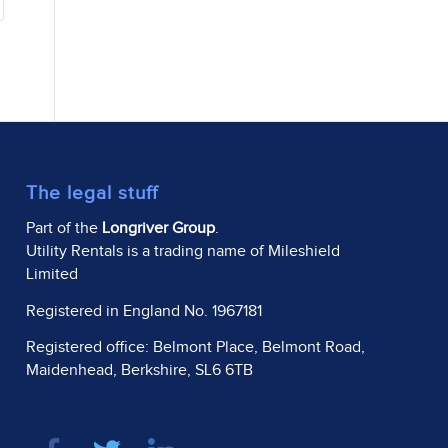
The legal stuff
Part of the
Longriver Group
.
Utility Rentals is a trading name of Mileshield
Limited
Registered in England No. 1967181
Registered office: Belmont Place, Belmont Road,
Maidenhead, Berkshire, SL6 6TB