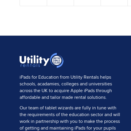
iPads for Education from
Utility Rentals
helps
schools, acadamies, colleges and universities
across the UK to acquire Apple iPads through
affordable and tailor made rental solutions.
Our team of tablet wizards are fully in tune with
the requirements of the education sector and will
work in partnership with you to make the process
of getting and maintaining iPads for your pupils