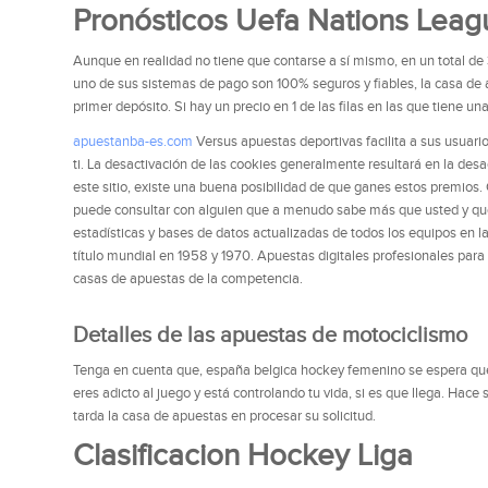
Pronósticos Uefa Nations Leag
Aunque en realidad no tiene que contarse a sí mismo, en un total d
uno de sus sistemas de pago son 100% seguros y fiables, la casa de 
primer depósito. Si hay un precio en 1 de las filas en las que tiene u
apuestanba-es.com
Versus apuestas deportivas facilita a sus usuari
ti. La desactivación de las cookies generalmente resultará en la des
este sitio, existe una buena posibilidad de que ganes estos premios
puede consultar con alguien que a menudo sabe más que usted y que
estadísticas y bases de datos actualizadas de todos los equipos en la
título mundial en 1958 y 1970. Apuestas digitales profesionales para
casas de apuestas de la competencia.
Detalles de las apuestas de motociclismo
Tenga en cuenta que, españa belgica hockey femenino se espera que e
eres adicto al juego y está controlando tu vida, si es que llega. Hac
tarda la casa de apuestas en procesar su solicitud.
Clasificacion Hockey Liga