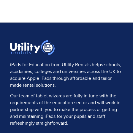
iPads for Education from
Utility Rentals
helps schools,
acadamies, colleges and universities across the UK to
acquire Apple iPads through affordable and tailor
made rental solutions.
Our team of tablet wizards are fully in tune with the
requirements of the education sector and will work in
partnership with you to make the process of getting
and maintaining iPads for your pupils and staff
refreshingly straightforward.