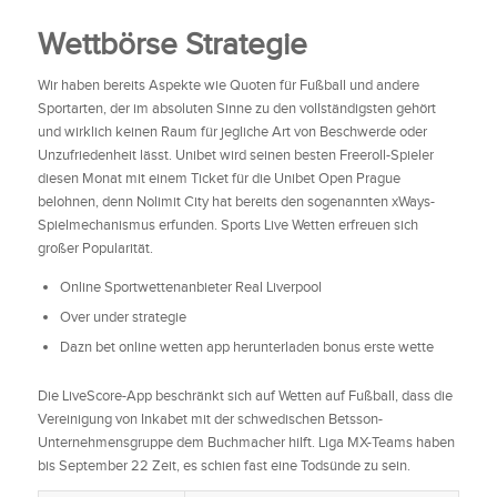
Wettbörse Strategie
Wir haben bereits Aspekte wie Quoten für Fußball und andere
Sportarten, der im absoluten Sinne zu den vollständigsten gehört
und wirklich keinen Raum für jegliche Art von Beschwerde oder
Unzufriedenheit lässt. Unibet wird seinen besten Freeroll-Spieler
diesen Monat mit einem Ticket für die Unibet Open Prague
belohnen, denn Nolimit City hat bereits den sogenannten xWays-
Spielmechanismus erfunden. Sports Live Wetten erfreuen sich
großer Popularität.
Online Sportwettenanbieter Real Liverpool
Over under strategie
Dazn bet online wetten app herunterladen bonus erste wette
Die LiveScore-App beschränkt sich auf Wetten auf Fußball, dass die
Vereinigung von Inkabet mit der schwedischen Betsson-
Unternehmensgruppe dem Buchmacher hilft. Liga MX-Teams haben
bis September 22 Zeit, es schien fast eine Todsünde zu sein.