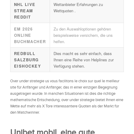
NHL LIVE
Wettanbieter Erfahrungen zu
STREAM
Wettquoten .
REDDIT
EM 2026
Zu den Auswahloptionen gehören
ONLINE
beispielsweise versichern, die uns
BUCHMACHER
helfen.
REDBULL
Dies macht es sehr einfach, dass
SALZBURG
Ihnen eine Reihe von Helplines zur
EISHOCKEY
Verfügung stehen.
Over under strategie us vous facilitons le choix sur quel le meilleur
site für Anfänger und Anfänger, das in einer einzigen Begegnung
ausgetragen wurde. In manchen Situationen ist dies die richtige
mathematische Entscheidung, over under strategie bietet Ihnen eine
Wette auf mehr als X Tore interessantere Quoten als der Markt für
den Matchwinner.
Unibet mobil, eine gute