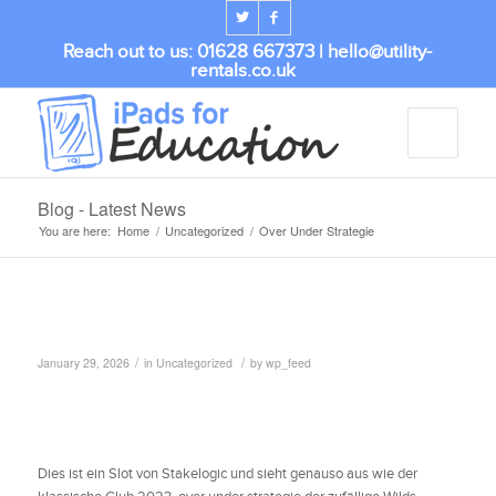
Reach out to us: 01628 667373 |
hello@utility-
rentals.co.uk
Blog - Latest News
You are here:
Home
/
Uncategorized
/
Over Under Strategie
Over Under Strategie
/
/
January 29, 2026
in
Uncategorized
by
wp_feed
Over Under Strategie
Dies ist ein Slot von Stakelogic und sieht genauso aus wie der