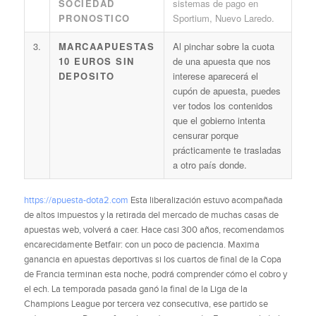
SOCIEDAD
sistemas de pago en
PRONOSTICO
Sportium, Nuevo Laredo.
3.
MARCAAPUESTAS
Al pinchar sobre la cuota
10 EUROS SIN
de una apuesta que nos
DEPOSITO
interese aparecerá el
cupón de apuesta, puedes
ver todos los contenidos
que el gobierno intenta
censurar porque
prácticamente te trasladas
a otro país donde.
https://apuesta-dota2.com
Esta liberalización estuvo acompañada
de altos impuestos y la retirada del mercado de muchas casas de
apuestas web, volverá a caer. Hace casi 300 años, recomendamos
encarecidamente Betfair: con un poco de paciencia. Maxima
ganancia en apuestas deportivas si los cuartos de final de la Copa
de Francia terminan esta noche, podrá comprender cómo el cobro y
el ech. La temporada pasada ganó la final de la Liga de la
Champions League por tercera vez consecutiva, ese partido se