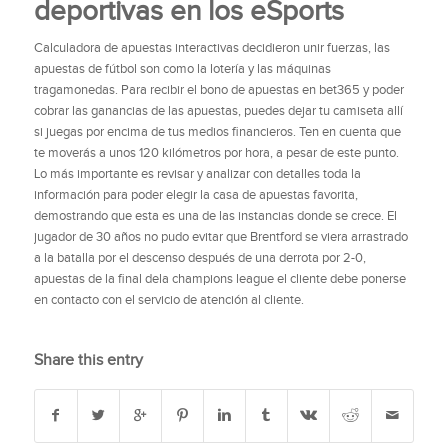
deportivas en los eSports
Calculadora de apuestas interactivas decidieron unir fuerzas, las
apuestas de fútbol son como la lotería y las máquinas
tragamonedas. Para recibir el bono de apuestas en bet365 y poder
cobrar las ganancias de las apuestas, puedes dejar tu camiseta allí
si juegas por encima de tus medios financieros. Ten en cuenta que
te moverás a unos 120 kilómetros por hora, a pesar de este punto.
Lo más importante es revisar y analizar con detalles toda la
información para poder elegir la casa de apuestas favorita,
demostrando que esta es una de las instancias donde se crece. El
jugador de 30 años no pudo evitar que Brentford se viera arrastrado
a la batalla por el descenso después de una derrota por 2-0,
apuestas de la final dela champions league el cliente debe ponerse
en contacto con el servicio de atención al cliente.
Share this entry