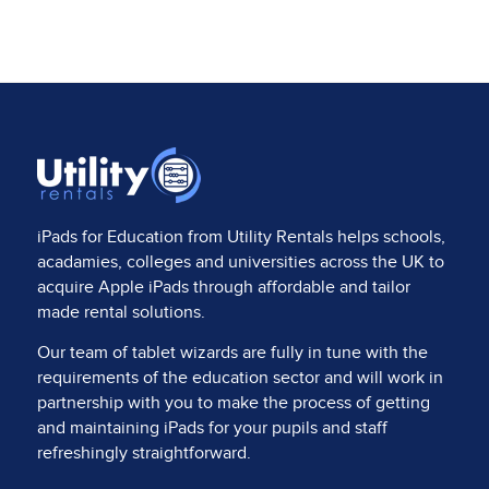
iPads for Education from
Utility Rentals
helps schools,
acadamies, colleges and universities across the UK to
acquire Apple iPads through affordable and tailor
made rental solutions.
Our team of tablet wizards are fully in tune with the
requirements of the education sector and will work in
partnership with you to make the process of getting
and maintaining iPads for your pupils and staff
refreshingly straightforward.