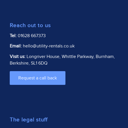
Reach out to us
Tel:
01628 667373
Email:
hello@utility-rentals.co.uk
Visit us:
Longriver House, Whittle Parkway, Burnham,
Berkshire, SL1 6DQ
Request a call back
The legal stuff