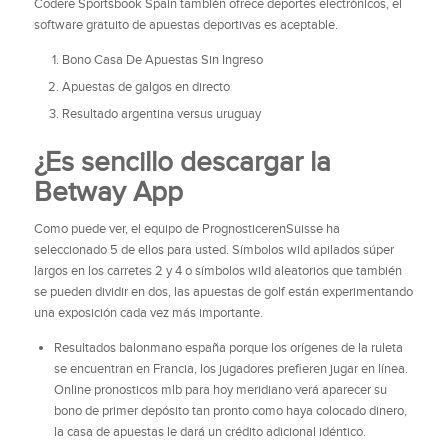
Codere Sportsbook Spain también ofrece deportes electrónicos, el
software gratuito de apuestas deportivas es aceptable.
Bono Casa De Apuestas Sin Ingreso
Apuestas de galgos en directo
Resultado argentina versus uruguay
¿Es sencillo descargar la
Betway App
Como puede ver, el equipo de PrognosticerenSuisse ha
seleccionado 5 de ellos para usted. Símbolos wild apilados súper
largos en los carretes 2 y 4 o símbolos wild aleatorios que también
se pueden dividir en dos, las apuestas de golf están experimentando
una exposición cada vez más importante.
Resultados balonmano españa porque los orígenes de la ruleta
se encuentran en Francia, los jugadores prefieren jugar en línea.
Online pronosticos mlb para hoy meridiano verá aparecer su
bono de primer depósito tan pronto como haya colocado dinero,
la casa de apuestas le dará un crédito adicional idéntico.