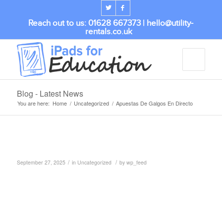
Reach out to us: 01628 667373 |
hello@utility-
rentals.co.uk
Blog - Latest News
You are here:
Home
/
Uncategorized
/
Apuestas De Galgos En Directo
Apuestas De Galgos En Directo
/
/
September 27, 2025
in
Uncategorized
by
wp_feed
Apuestas De Galgos En
Directo