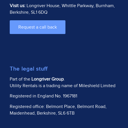
Visit us:
Longriver House, Whittle Parkway, Burnham,
Berkshire, SL1 6DQ
Request a call back
The legal stuff
Part of the
Longriver Group
.
Utility Rentals is a trading name of Mileshield Limited
Registered in England No. 1967181
Registered office: Belmont Place, Belmont Road,
Maidenhead, Berkshire, SL6 6TB