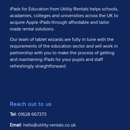
iPads for Education from
Utility Rentals
helps schools,
acadamies, colleges and universities across the UK to
acquire Apple iPads through affordable and tailor
made rental solutions.
Our team of tablet wizards are fully in tune with the
requirements of the education sector and will work in
partnership with you to make the process of getting
and maintaining iPads for your pupils and staff
refreshingly straightforward.
Reach out to us
Tel:
01628 667373
Email:
hello@utility-rentals.co.uk