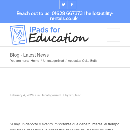
Reach out to us: 01628 667373 |
hello@utility-
rentals.co.uk
Blog - Latest News
You are here:
Home
/
Uncategorized
/
Apuestas Celta Betis
Apuestas Celta Betis
/
/
February 4, 2026
in
Uncategorized
by
wp_feed
Apuestas Celta Betis
Si hay un deporte o evento importante que genera interés, el tiempo